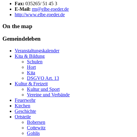
Fax:
035265/ 51 45 3
E-Mail:
rm@elbe-roeder.de
http://www.elbe-roeder.de
On the map
Gemeindeleben
Veranstaltungskalender
Kita & Bildung
Schulen
Hort
Kita
DSGVO Art. 13
Kultur & Freizeit
Kultur und Sport
Vereine und Verbände
Feuerwehr
Kirchen
Geschichte
Ortsteile
Bobersen
Cottewitz
Gohlis