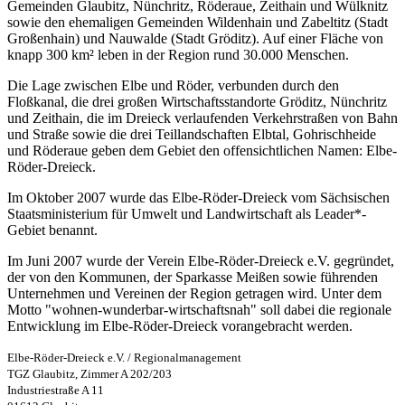
Gemeinden Glaubitz, Nünchritz, Röderaue, Zeithain und Wülknitz
sowie den ehemaligen Gemeinden Wildenhain und Zabeltitz (Stadt
Großenhain) und Nauwalde (Stadt Gröditz). Auf einer Fläche von
knapp 300 km² leben in der Region rund 30.000 Menschen.
Die Lage zwischen Elbe und Röder, verbunden durch den
Floßkanal, die drei großen Wirtschaftsstandorte Gröditz, Nünchritz
und Zeithain, die im Dreieck verlaufenden Verkehrstraßen von Bahn
und Straße sowie die drei Teillandschaften Elbtal, Gohrischheide
und Röderaue geben dem Gebiet den offensichtlichen Namen: Elbe-
Röder-Dreieck.
Im Oktober 2007 wurde das Elbe-Röder-Dreieck vom Sächsischen
Staatsministerium für Umwelt und Landwirtschaft als Leader*-
Gebiet benannt.
Im Juni 2007 wurde der Verein Elbe-Röder-Dreieck e.V. gegründet,
der von den Kommunen, der Sparkasse Meißen sowie führenden
Unternehmen und Vereinen der Region getragen wird. Unter dem
Motto "wohnen-wunderbar-wirtschaftsnah" soll dabei die regionale
Entwicklung im Elbe-Röder-Dreieck vorangebracht werden.
Elbe-Röder-Dreieck e.V. / Regionalmanagement
TGZ Glaubitz, Zimmer A 202/203
Industriestraße A 11