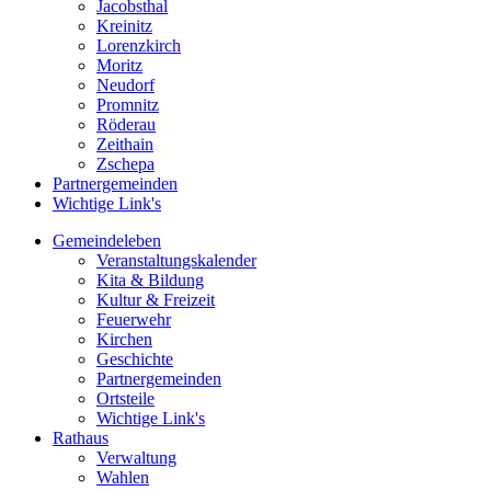
Jacobsthal
Kreinitz
Lorenzkirch
Moritz
Neudorf
Promnitz
Röderau
Zeithain
Zschepa
Partnergemeinden
Wichtige Link's
Gemeindeleben
Veranstaltungskalender
Kita & Bildung
Kultur & Freizeit
Feuerwehr
Kirchen
Geschichte
Partnergemeinden
Ortsteile
Wichtige Link's
Rathaus
Verwaltung
Wahlen