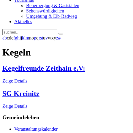
Tourismus
Beherbergung & Gaststätten
Sehenswürdigkeiten
Umgebung & Elb-Radweg
Aktuelles
a
b
c
d
e
f
g
h
i
j
k
l
m
n
o
p
q
r
s
t
u
v
w
x
y
z
#
Kegeln
Kegelfreunde Zeithain e.V:
Zeige Details
SG Kreinitz
Zeige Details
Gemeindeleben
Veranstaltungskalender