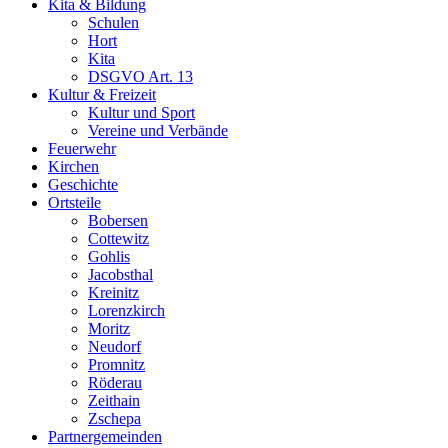
Kita & Bildung
Schulen
Hort
Kita
DSGVO Art. 13
Kultur & Freizeit
Kultur und Sport
Vereine und Verbände
Feuerwehr
Kirchen
Geschichte
Ortsteile
Bobersen
Cottewitz
Gohlis
Jacobsthal
Kreinitz
Lorenzkirch
Moritz
Neudorf
Promnitz
Röderau
Zeithain
Zschepa
Partnergemeinden