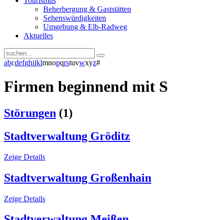
Tourismus
Beherbergung & Gaststätten
Sehenswürdigkeiten
Umgebung & Elb-Radweg
Aktuelles
a
b
c
d
e
f
g
h
i
j
k
l
m
n
o
p
q
r
s
t
u
v
w
x
y
z
#
Firmen beginnend mit S
Störungen
(1)
Stadtverwaltung Gröditz
Zeige Details
Stadtverwaltung Großenhain
Zeige Details
Stadtverwaltung Meißen