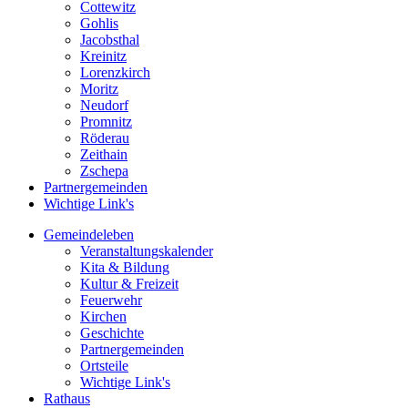
Cottewitz
Gohlis
Jacobsthal
Kreinitz
Lorenzkirch
Moritz
Neudorf
Promnitz
Röderau
Zeithain
Zschepa
Partnergemeinden
Wichtige Link's
Gemeindeleben
Veranstaltungskalender
Kita & Bildung
Kultur & Freizeit
Feuerwehr
Kirchen
Geschichte
Partnergemeinden
Ortsteile
Wichtige Link's
Rathaus