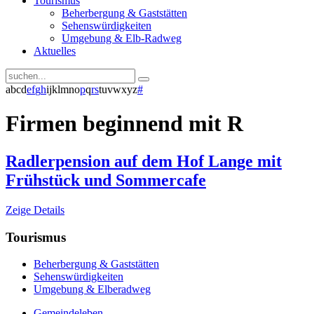
Tourismus
Beherbergung & Gaststätten
Sehenswürdigkeiten
Umgebung & Elb-Radweg
Aktuelles
a
b
c
d
e
f
g
h
i
j
k
l
m
n
o
p
q
r
s
t
u
v
w
x
y
z
#
Firmen beginnend mit R
Radlerpension auf dem Hof Lange mit
Frühstück und Sommercafe
Zeige Details
Tourismus
Beherbergung & Gaststätten
Sehenswürdigkeiten
Umgebung & Elberadweg
Gemeindeleben