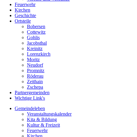
Feuerwehr
Kirchen
Geschichte
Ortsteile
Bobersen
Cottewitz
Gohlis
Jacobsthal
Kreinitz
Lorenzkirch
Moritz
Neudorf
Promnitz
Röderau
Zeithain
Zschepa
Partnergemeinden
Wichtige Link's
Gemeindeleben
Veranstaltungskalender
Kita & Bildung
Kultur & Freizeit
Feuerwehr
Kirchen