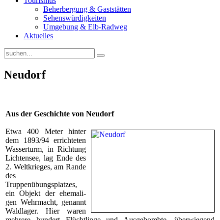
Tourismus
Beherbergung & Gaststätten
Sehenswürdigkeiten
Umgebung & Elb-Radweg
Aktuelles
Neudorf
Aus der Geschichte von Neudorf
Etwa 400 Meter hinter
dem 1893/94 errichteten
Wasserturm, in Richtun
g
Lichtensee, lag Ende des
2. Weltkrieges
,
a
m Rande
des
Truppenübungsplatzes,
ein Objekt der ehemali­
gen Wehrmacht, genannt
Waldlager. Hier waren
mehrere hundert Flüchtlinge und Ausgebombte, überwiegend