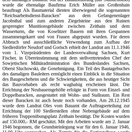
wurde die ehemalige Baufirma Erich Müller aus Großenhain
beauftragt Als Baumaterial dienten überwiegend die sogenannten
"Reichsarbeitsdienst-Baracken" aus dem Gefangenenlager
Jacobsthal und zum anderen Ziegelsteine aus den Ruinen
gesprengter Munitionsgebäude zwischen Zeithain und dem
Wasserturm, die von Koselitzer Bauern mit ihren Gespannen
zusammengekarrt und von Frauen abgeputzt wurden. Für deren
Abbruch und ausschließliche Verwendung zum Aufbau der
Siedlerdörfer Neudorf und Gorisch erhielt der Landrat am 11.1.1946
vom 1. Vizepräsidenten der Landesverwaltung Sachsen, Kurt
Fischer, in Übereinstimmung mit dem stellvertretenden Chef der
Sowjetischen Militäradministration des Bundeslandes Sachsen,
Oberst Sluchowski, die Genehmigung. Ein Teil des Bautagebuches
des damaligen Bauleiters ermöglicht einen Einblick in die Situation
des Baugeschehens und die Schwierigkeiten, die aus heutiger Sicht
das Bauvorhaben als recht waghalsig erscheinen lässt. Die
Errichtung der Neubauerngehöfte erfolgte in Form von Einzel- und
Doppelbaracken, ausgestattet mit Wohn- und Stallraum. Ein Rest
dieser Baracken ist auch heute noch vorhanden. Am 28.12.1945
wurde dem Landrat Oles vom Bauamt die Auftragserteilung zur
Errichtung der 100 Siedlerstellen ohne Nebengebäude auf dem
früheren Truppenübungsplatz Zeithain bestätigt. Die Kosten wurden
auf 150.000,- RM geschätzt. Mit den Arbeiten wurde am 2. Januar
1946 begonnen, die Grundsteinlegung war für den 6. Januar 1946,