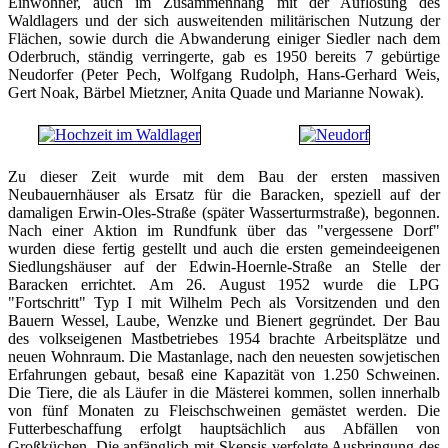
Einwohner, auch im Zusammenhang mit der Auflösung des
Waldlagers und der sich ausweitenden militärischen Nutzung der
Flächen, sowie durch die Abwanderung einiger Siedler nach dem
Oderbruch, ständig verringerte, gab es 1950 bereits 7 gebürtige
Neudorfer (Peter Pech, Wolfgang Rudolph, Hans-Gerhard Weis,
Gert Noak, Bärbel Mietzner, Anita Quade und Marianne Nowak).
Zu dieser Zeit wurde mit dem Bau der ersten massiven
Neubauernhäuser als Ersatz für die Baracken, speziell auf der
damaligen Erwin-Oles-Straße (später Wasserturmstraße), begonnen.
Nach einer Aktion im Rundfunk über das "vergessene Dorf"
wurden diese fertig gestellt und auch die ersten gemeindeeigenen
Siedlungshäuser auf der Edwin-Hoernle-Straße an Stelle der
Baracken errichtet. Am 26. August 1952 wurde die LPG
"Fortschritt" Typ I mit Wilhelm Pech als Vorsitzenden und den
Bauern Wessel, Laube, Wenzke und Bienert gegründet. Der Bau
des volkseigenen Mastbetriebes 1954 brachte Arbeitsplätze und
neuen Wohnraum. Die Mastanlage, nach den neuesten sowjetischen
Erfahrungen gebaut, besaß eine Kapazität von 1.250 Schweinen.
Die Tiere, die als Läufer in die Mästerei kommen, sollen innerhalb
von fünf Monaten zu Fleischschweinen gemästet werden. Die
Futterbeschaffung erfolgt hauptsächlich aus Abfällen von
Großküchen. Die anfänglich mit Skepsis verfolgte Ausbringung des