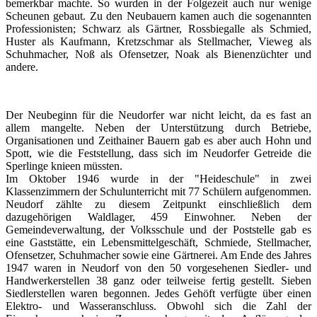
bemerkbar machte. So wurden in der Folgezeit auch nur wenige
Scheunen gebaut. Zu den Neubauern kamen auch die sogenannten
Professionisten; Schwarz als Gärtner, Rossbiegalle als Schmied,
Huster als Kaufmann, Kretzschmar als Stellmacher, Vieweg als
Schuhmacher, Noß als Ofensetzer, Noak als Bienenzüchter und
andere.
Der Neubeginn für die Neudorfer war nicht leicht, da es fast an
allem mangelte. Neben der Unterstützung durch Betriebe,
Organisationen und Zeithainer Bauern gab es aber auch Hohn und
Spott, wie die Feststellung, dass sich im Neudorfer Getreide die
Sperlinge knieen müssten.
Im Oktober 1946 wurde in der "Heideschule" in zwei
Klassenzimmern der Schulunterricht mit 77 Schülern aufgenommen.
Neudorf zählte zu diesem Zeitpunkt einschließlich dem
dazugehörigen Waldlager, 459 Einwohner. Neben der
Gemeindeverwaltung, der Volksschule und der Poststelle gab es
eine Gaststätte, ein Lebensmittelgeschäft, Schmiede, Stellmacher,
Ofensetzer, Schuhmacher sowie eine Gärtnerei. Am Ende des Jahres
1947 waren in Neudorf von den 50 vorgesehenen Siedler- und
Handwerkerstellen 38 ganz oder teilweise fertig gestellt. Sieben
Siedlerstellen waren begonnen. Jedes Gehöft verfügte über einen
Elektro- und Wasseranschluss. Obwohl sich die Zahl der