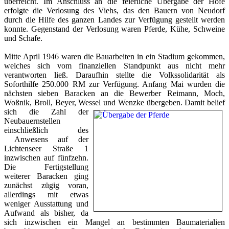
überreicht. Im Anschluss an die feierliche Übergabe der Höfe
erfolgte die Verlosung des Viehs, das den Bauern von Neudorf
durch die Hilfe des ganzen Landes zur Verfügung gestellt werden
konnte. Gegenstand der Verlosung waren Pferde, Kühe, Schweine
und Schafe.
Mitte April 1946 waren die Bauarbeiten in ein Stadium gekommen,
welches sich vom finanziellen Standpunkt aus nicht mehr
verantworten ließ.
Daraufhin stellte die Volkssolidarität als
Soforthilfe 250.000 RM zur Verfügung. Anfang Mai
wurden die
nächsten sieben Baracken an die Bewer
ber
Reimann
,
Moch,
Woßnik,
Broll,
Beyer, Wesse
l und
Wenzke übergeben
.
Damit belief
sic
h die Zahl
der
Neubauernstelle
n
einschließlich
des
Anwesens auf der
Lichtenseer
Straße 1
inzwischen auf f
ünfzehn.
Die Fertigstellung
weiterer Baracken ging
zunächst zügig voran,
allerdings mit etwas
weniger Ausstattung und
Aufwand als bisher, da
sich inzwischen ein
Mangel an bes
timmten Baumaterialien