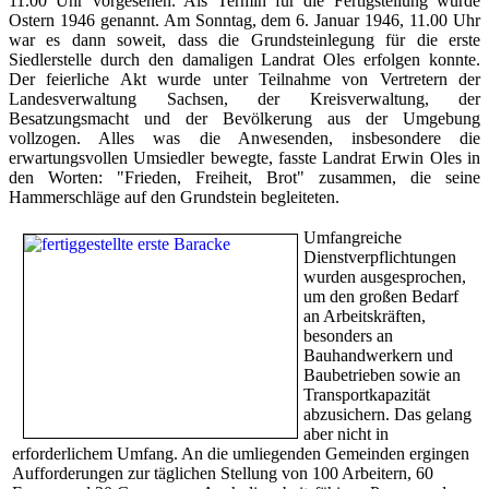
11.00 Uhr vorgesehen. Als Termin für die Fertigstellung wurde
Ostern 1946 genannt. Am Sonntag, dem 6. Januar 1946, 11.00 Uhr
war es dann soweit, dass die Grundsteinlegung für die erste
Siedlerstelle durch den damaligen Landrat Oles erfolgen konnte.
Der feierliche Akt wurde unter Teilnahme von Vertretern der
Landesverwaltung Sachsen, der Kreisverwaltung, der
Besatzungsmacht und der Bevölkerung aus der Umgebung
vollzogen. Alles was die Anwesenden, insbesondere die
erwartungsvollen Umsiedler bewegte, fasste Landrat Erwin Oles in
den Worten: "Frieden, Freiheit, Brot" zusammen, die seine
Hammerschläge auf den Grundstein begleiteten.
Umfangreiche
Dienstverpflichtungen
wurden ausgesprochen,
um den großen Bedarf
an Arbeitskräften,
besonders an
Bauhandwerkern und
Baubetrieben sowie an
Transportkapazität
abzusichern. Das gelang
aber nicht in
erforderlichem Umfang. An die umliegenden Gemeinden ergingen
Aufforderungen zur täglichen Stellung von 100 Arbeitern, 60