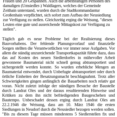
Frauen und 20 Gespannen. Auch die arbeitsfähigen Personen des
damaligen (Umsiedler-) Waldlagers, welches der Gemeinde
Zeithain unterstand, wurden durch die Stadtkommandantur
Großenhain verpflichtet, sich sofort zum Aufbau der Neusiedlung
zur Verfügung zu stellen. Gleichzeitig erging die Weisung, "diesen
Leuten eine gute und ausreichende Mittagskost zur Verfügung zu
stellen".
Täglich gab es neue Probleme bei der Realisierung dieses
Bauvorhabens. Der fehlende Planungsvorlauf und finanzielle
Sorgen stellten die Verantwortlichen vor immer neue Aufgaben. Vor
allem die ständig unzureichende Transportkapazität führte dazu, dass
das auf Kosten des neuen Siedlerdorfes in mühevoller Arbeit
gewonnene Baumaterial nicht schnell genug abtransportiert und
sichergestellt werden konnte. So wurden erhebliche Mengen an
Baumaterial entwendet, durch Unbefugte abtransportiert oder durch
örtliche Einheiten der Besatzungsmacht beschlagnahmt. Trotz aller
Schwierigkeiten gingen anfänglich die Bauarbeiten noch relativ gut
voran. Nicht zuletzt infolge der ständigen Besuche der Baustelle
durch Landrat Oles und der daraus resultierenden Hinweise und
Kritiken zu dem ihn nicht befriedigenden Baugeschehen und
Bautempo. Unbeschadet dessen erging durch Landrat Oles am
22.2.1946 die Weisung, dass am 10. März 1946 die ersten
Siedlungen in Neudorf durch die Neusiedler bezogen werden sollen.
"Bis zu diesem Tage müssen mindestens 5 Siedlerstellen fix und