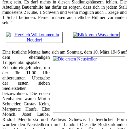
fertig sein. Es darf nichts in diesen Siedlungshäusern fehlen. Die
Abteilung Bauernhilfe hat dafür zu sorgen, dass sich in jedem Stall
mindestens 2 Kühe, 1 Schwein und wenn möglich auch 1 Ziege und
1 Schaf befinden. Ferner müssen auch etliche Hühner vorhanden
sein."
E
ine festliche Menge hatte sich am Sonntag, dem
10. März 1946 auf
dem ehemaligen
Truppenübungsplatz
Zeithain eingefunden, um
der für 11.00 Uhr
anberaumten Übergabe
der ersten sieben
Siedlerstellen
beizuwohnen. Die ersten
Neubauern waren Martin
Schneider, Gustav Kelm,
Margarete Haufe, Else
Mönch, Josef Laube,
Rudolf Mendritzki und Andreas Schiewe. In feierlicher Form
wurden den Neusiedlern durch Landrat Oles die Besitzurkunden