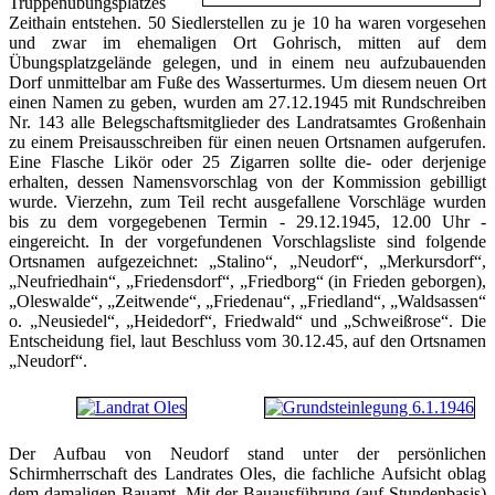
Truppenübungsplatzes
Zeithain entstehen. 50 Siedlerstellen zu je 10 ha waren vorgesehen
und zwar im ehemaligen Ort Gohrisch, mitten auf dem
Übungsplatzgelände gelegen, und in einem neu aufzubauenden
Dorf unmittelbar am Fuße des Wasserturmes. Um diesem neuen Ort
einen Namen zu geben, wurden am 27.12.1945 mit Rundschreiben
Nr. 143 alle Belegschaftsmitglieder des Landratsamtes Großenhain
zu einem Preisausschreiben für einen neuen Ortsnamen aufgerufen.
Eine Flasche Likör oder 25 Zigarren sollte die- oder derjenige
erhalten, dessen Namensvorschlag von der Kommission gebilligt
wurde. Vierzehn, zum Teil recht ausgefallene Vorschläge wurden
bis zu dem vorgegebenen Termin - 29.12.1945, 12.00 Uhr -
eingereicht. In der vorgefundenen Vorschlagsliste sind folgende
Ortsnamen aufgezeichnet: „Stalino“, „Neudorf“, „Merkursdorf“,
„Neufriedhain“, „Friedensdorf“, „Friedborg“ (in Frieden geborgen),
„Oleswalde“, „Zeitwende“, „Friedenau“, „Friedland“, „Waldsassen“
o. „Neusiedel“, „Heidedorf“, Friedwald“ und „Schweißrose“. Die
Entscheidung fiel, laut Beschluss vom 30.12.45, auf den Ortsnamen
„Neudorf“.
Der Aufbau von Neudorf stand unter der persönlichen
Schirmherrschaft des Landrates Oles, die fachliche Aufsicht oblag
dem damaligen Bauamt. Mit der Bauausführung (auf Stundenbasis)