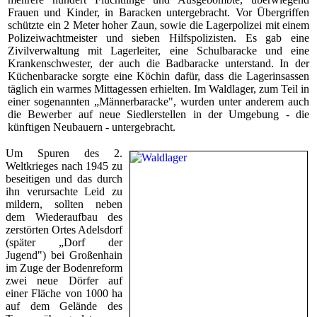
Frauen und Kinder, in Baracken untergebracht. Vor Übergriffen
schützte e
in 2 Meter hoher Zaun, sowie die Lagerpolizei mit einem
Polizeiwachtmeister und sieben Hilfspolizisten. Es gab eine
Zivilverwaltung mit Lagerleite
r, ei­ne Schulbaracke und eine
Krankenschwester, der auch die Badbaracke unterstand. In der
Küchenbaracke sorgte eine Köchin dafür, dass die Lagerinsassen
täglich ein warmes Mittagessen erhielten. Im Waldlager, zum Teil in
einer sogenannten „Männerbaracke", wurden unter anderem auch
die Bewerber auf neue Siedlerstellen in der Umgebung - die
künftigen Neubauern - untergebracht.
Um Spuren des 2.
Weltkrieges nach 1945 zu
beseitigen und das durch
ihn verursachte Leid zu
mildern, sollten neben
dem Wiederaufbau des
zerstörten Ortes Adelsdorf
(später „Dorf der
Jugend") bei Großenhain
im Zuge der Bodenreform
zwei neue Dörfer auf
einer Fläche von 1000 ha
auf dem Gelände des