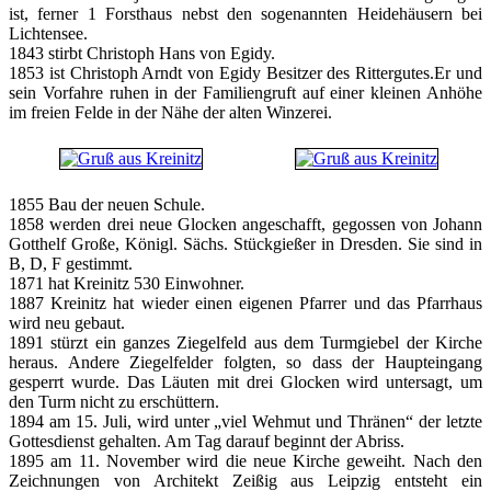
ist, ferner 1 Forsthaus nebst den sogenannten Heidehäusern bei
Lichtensee.
1843 stirbt Christoph Hans von Egidy.
1853 ist Christoph Arndt von Egidy Besitzer des Rittergutes.Er und
sein Vorfahre ruhen in der Familiengruft auf einer kleinen Anhöhe
im freien Felde in der Nähe der alten Winzerei.
1855 Bau der neuen Schule.
1858 werden drei neue Glocken angeschafft, gegossen von Johann
Gotthelf Große, Königl. Sächs. Stückgießer in Dresden. Sie sind in
B, D, F gestimmt.
1871 hat Kreinitz 530 Einwohner.
1887 Kreinitz hat wieder einen eigenen Pfarrer und das Pfarrhaus
wird neu gebaut.
1891 stürzt ein ganzes Ziegelfeld aus dem Turmgiebel der Kirche
heraus. Andere Ziegelfelder folgten, so dass der Haupteingang
gesperrt wurde. Das Läuten mit drei Glocken wird untersagt, um
den Turm nicht zu erschüttern.
1894 am 15. Juli, wird unter „viel Wehmut und Thränen“ der letzte
Gottesdienst gehalten. Am Tag darauf beginnt der Abriss.
1895 am 11. November wird die neue Kirche geweiht. Nach den
Zeichnungen von Architekt Zeißig aus Leipzig entsteht ein