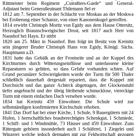
Rittmeister beim Regiment „Cuiraßiers-Garde“ und General-
Adjutant beim Generalleutnant Thilemann fiel er
1812 am 7. September in der Schlacht vor Moskau an der Moskwa
bei Eroberung einer Schanze, von einer Kanonenkugel getroffen.
1814 erwirbt Christoph Moritz von Egidy aus dem Hause Ottersitz,
Herzoglich Braunschweigischer Drost, seit 1817 auch Herr von
Naunhof bei Hayn. Er stirbt
1820 am 25. März in Naunhof. Ihm folgt im Besitz von Kreinitz
sein jüngerer Bruder Christoph Hans von Egidy, Königl. Sächs.
Hauptmann a.D.
1831 hatte das Gebälk an der Frontseite und an der Kuppel des
Kirchturmes durch Witterungseinflüsse und unterlassene kleine
Reparaturen so gelitten, so dass Gefahr vorhanden schien. Auf
Grund pecuniärer Schwierigkeiten wurde der Turm für 500 Thaler
schließlich dauerhaft dergestalt repariert, dass die Kuppel mit
Durchsicht und das ganze Achteck abgetragen, der Glockenstuhl
tiefer angebracht und der übrig bleibende schmucklose, viereckige
Turm mit einem einfachen Dach versehen wurde.
1834 hat Kreinitz 459 Einwohner. Die Schule wird zur
selbstständigen konfirmierten Kirchschule erhoben.
1841 Das Dorf hat bei einer Kirche, 1 Schule, 9 Bauergütern mit 24
Hufen, 1 herrschaftliches brauberechtigtes Schenkgut, 1 Schmiede,
1 Schiff- und 1 Windmühle, 73 Häuser und 459 Einwohner. Zum
Rittergute gehören insonderheit auch 1 Schäferei, 1 Ziegelei und
Winzerei welche jedoch dermalen mit zur Feldwirtschaft gezogen