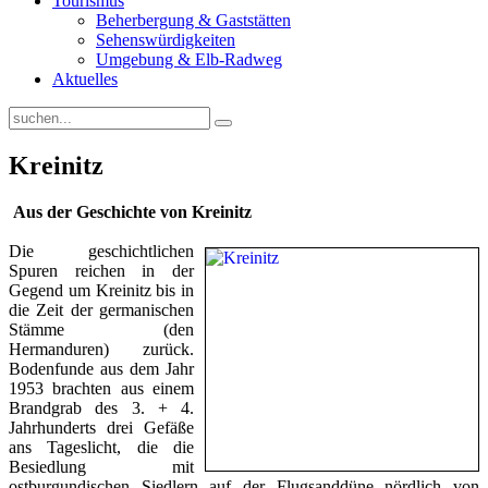
Tourismus
Beherbergung & Gaststätten
Sehenswürdigkeiten
Umgebung & Elb-Radweg
Aktuelles
Kreinitz
Aus der Geschichte von Kreinitz
Die geschichtlichen
Spuren reichen in der
Gegend um Kreinitz bis in
die Zeit der germanischen
Stämme (den
Herman
d
uren) zurück.
Bodenfunde aus dem Jahr
1953 brachten aus einem
Brandgrab des 3. + 4.
Jahrhunderts drei Gefäße
ans Tageslicht, die die
Be
siedlung mit
ostburgundischen Siedlern auf der Flugsanddüne nördlich von