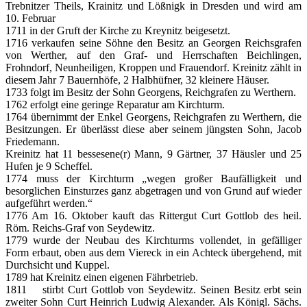
Trebnitzer Theils, Krainitz und Lößnigk in Dresden und wird am
10. Februar
1711 in der Gruft der Kirche zu Kreynitz beigesetzt.
1716 verkaufen seine Söhne den Besitz an Georgen Reichsgrafen
von Werther, auf den Graf- und Herrschaften Beichlingen,
Frohndorf, Neunheiligen, Kroppen und Frauendorf. Kreinitz zählt in
diesem Jahr 7 Bauernhöfe, 2 Halbhüfner, 32 kleinere Häuser.
1733 folgt im Besitz der Sohn Georgens, Reichgrafen zu Werthern.
1762 erfolgt eine geringe Reparatur am Kirchturm.
1764 übernimmt der Enkel Georgens, Reichgrafen zu Werthern, die
Besitzungen. Er überlässt diese aber seinem jüngsten Sohn, Jacob
Friedemann.
Kreinitz hat 11 bessesene(r) Mann, 9 Gärtner, 37 Häusler und 25
Hufen je 9 Scheffel.
1774 muss der Kirchturm „wegen großer Baufälligkeit und
besorglichen Einsturzes ganz abgetragen und von Grund auf wieder
aufgeführt werden.“
1776 Am 16. Oktober kauft das Rittergut Curt Gottlob des heil.
Röm. Reichs-Graf von Seydewitz.
1779 wurde der Neubau des Kirchturms vollendet, in gefälliger
Form erbaut, oben aus dem Viereck in ein Achteck übergehend, mit
Durchsicht und Kuppel.
1789 hat Kreinitz einen eigenen Fährbetrieb.
1811 stirbt Curt Gottlob von Seydewitz. Seinen Besitz erbt sein
zweiter Sohn Curt Heinrich Ludwig Alexander. Als Königl. Sächs.