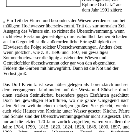
Ephorie Oschatz“ aus
dem Jahr 1901 zitiert:
„ Ein Teil der Fluren und besonders der Wiesen werden schon bei
mäßigem Hochwasser überschwemmt. Tritt das zur normalen Zeit
Ausgang des Winters ein, so richtet die Überschwemmung, wenn
nicht etwa Eisstauungen erfolgen, durchschnittlich keinen Schaden
an. Im Gegenteil ist die außerordentliche Ertragsfähigkeit der
Elbwiesen die Folge solcher Überschwemmungen. Anders aber,
wenn plötzlich, wie z. B. 1896 und 1897, ein gewaltiges
Sommerhochwasser die üppig anstehenden Wiesen und
Getreidefelder überschwemmt oder gar von den abgemähten
Feldern die Garben mit hinwegführt. Dann ist die Not und der
Verlust groß.
Das Dorf Kreinitz ist zwar höher gelegen als Lorenzkirch und seit
dem vergangenen Jahrhundert auf der West- und Südseite durch
einen starken Steinuferbau besonders gegen Eisfahrten geschützt.
Doch bei gewaltigen Hochfluten, wo die ganze Umgegend nach
allen Seiten weithin einem einzigen großen See gleicht, werden
auch viele Häuser von Kreinitz unter Wasser gesetzt. Kirche, Pfarre
und Schule sind der Überschwemmungsgefahr nicht ausgesetzt. Um
nur auf die letzten 120 Jahre zurück zugreifen, waren vor allem die
Jahre 1784, 1799, 1815, 1820, 1824, 1828, 1845, 1890, 1897, und