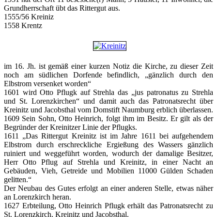
Grundherrschaft übt das Rittergut aus.
1555/56 Kreiniz
1558 Krentz
im 16. Jh. ist gemäß einer kurzen Notiz die Kirche, zu dieser Zeit
noch am südlichen Dorfende befindlich, „gänzlich durch den
Elbstrom versenket worden“
1601 wird Otto Pflugk auf Strehla das „jus patronatus zu Strehla
und St. Lorenzkirchen“ und damit auch das Patronatsrecht über
Kreinitz und Jacobsthal vom Domstift Naumburg erblich überlassen.
1609 Sein Sohn, Otto Heinrich, folgt ihm im Besitz. Er gilt als der
Begründer der Kreinitzer Linie der Pflugks.
1611 „Das Rittergut Kreinitz ist im Jahre 1611 bei aufgehendem
Elbstrom durch erschreckliche Ergießung des Wassers gänzlich
ruiniert und weggeführt worden, wodurch der damalige Besitzer,
Herr Otto Pflug auf Strehla und Kreinitz, in einer Nacht an
Gebäuden, Vieh, Getreide und Mobilien 11000 Gülden Schaden
gelitten.“
Der Neubau des Gutes erfolgt an einer anderen Stelle, etwas näher
an Lorenzkirch heran.
1627 Erbteilung, Otto Heinrich Pflugk erhält das Patronatsrecht zu
St. Lorenzkirch, Kreinitz und Jacobsthal.