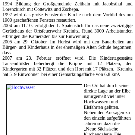
1994 Bildung der Großgemeinde Zeithain mit Jacobsthal und
Lorenzkirch mit Cottewitz und Zschepa.
1997 wird das große Fenster der Kirche nach dem Vorbild des um
1900 geschaffenen Fensters restauriert.
2004 am 11.10. erfolgt der 1. Spatenstich für das neue zweizügige
Gerätehaus der Ortsfeuerwehr Kreinitz. Rund 3000 Arbeitstunden
erbringen die Kameraden bis zur Einweihung
2005 am 29. Oktober. Im Herbst wird mit den Bauarbeiten am
Bürger- und Kinderhaus in der ehemaligen Alten Schule begonnen,
dass
2007 am 23. Februar eröffnet wird. Die Kindertagesstätte
Tausendfüßler beherbergt die Krippe mit 12 Plätzen, den
Kindergarten mit 32 Plätzen und den Hort mit 17 Plätzen. Kreinitz
hat 519 Einwohner bei einer Gemarkungsfläche von 6,8 km².
Der Ort hat durch seine
direkte Lage an der Elbe
naturgemäß viel unter
Hochwassern und
Eisfahrten gelitten.
Neben den Aussagen zu
den einzeln aufgeführten
Jahren sei dazu die
„Neue Sächsische
Kirchengalerie, Die