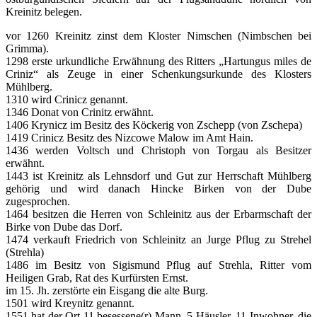
Kreinitz belegen.
vor 1260 Kreinitz zinst dem Kloster Nimschen (Nimbschen bei
Grimma).
1298 erste urkundliche Erwähnung des Ritters „Hartungus miles de
Criniz“ als Zeuge in einer Schenkungsurkunde des Klosters
Mühlberg.
1310 wird Crinicz genannt.
1346 Donat von Crinitz erwähnt.
1406 Krynicz im Besitz des Köckerig von Zschepp (von Zschepa)
1419 Crinicz Besitz des Nizcowe Malow im Amt Hain.
1436 werden Voltsch und Christoph von Torgau als Besitzer
erwähnt.
1443 ist Kreinitz als Lehnsdorf und Gut zur Herrschaft Mühlberg
gehörig und wird danach Hincke Birken von der Dube
zugesprochen.
1464 besitzen die Herren von Schleinitz aus der Erbarmschaft der
Birke von Dube das Dorf.
1474 verkauft Friedrich von Schleinitz an Jurge Pflug zu Strehel
(Strehla)
1486 im Besitz von Sigismund Pflug auf Strehla, Ritter vom
Heiligen Grab, Rat des Kurfürsten Ernst.
im 15. Jh. zerstörte ein Eisgang die alte Burg.
1501 wird Kreynitz genannt.
1551 hat der Ort 11 besessene(r) Mann, 5 Häusler, 11 Inwohner, die