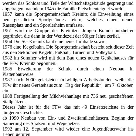
werden das Schloss und Teile der Wirtschaftsgebäude gesprengt und
abgetragen, nachdem 1945 die Familie Pietsch enteignet wurde.
1957 kann die Sportgemeinschaft Kreinitz die Einweihung eines
neu gestalteten Sportgeländes feiern, welches einen neuen
Rasenplatz und ein Sportlerheim umfasste.
1961 wird die Gruppe der Kreinitzer Jungen Brandschutzhelfer
gegründet, die dann in der Wendezeit der 90iger Jahre zerfiel.
1964 Die SG Kreinitz baut eine neue Turnhalle sowie
1976 eine Kegelbahn. Die Sportgemeinschaft besteht seit dieser Zeit
aus den Sektionen Kegeln, Fußball, Turnen und Volleyball.
1982 im Sommer wird mit dem Bau eines neuen Gerätehauses für
die FFw Kreinitz begonnen.
1985 Erweiterung der Schule durch einen Neubau in
Plattenbauweise.
1987 nach 6000 geleisteten freiwilligen Arbeitsstunden weiht die
FFw ihr neues Gerätehaus zum „Tag der Republik“, am 7. Oktober,
ein.
1988 Fertigstellung der Milchviehanlage mit 736 neu geschaffenen
Stallplätzen.
Dieses Jahr ist für die FFw das mit 49 Einsatzreichste in der
jüngeren Geschichte.
ab 1990 Neubau von Ein- und Zweifamilienhäusern, Beginn der
Sanierung des Straßen- und Wegenetzes.
1992 am 12. September wird wieder eine Jugendfeuerwehr ins
Leben gerufen.