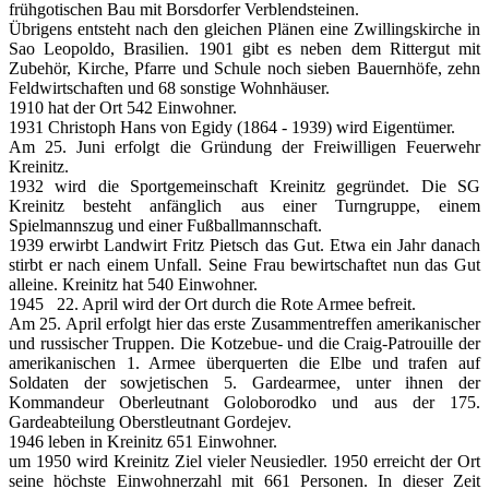
frühgotischen Bau mit Borsdorfer Verblendsteinen.
Übrigens entsteht nach den gleichen Plänen eine Zwillingskirche in
Sao Leopoldo, Brasilien. 1901 gibt es neben dem Rittergut mit
Zubehör, Kirche, Pfarre und Schule noch sieben Bauernhöfe, zehn
Feldwirtschaften und 68 sonstige Wohnhäuser.
1910 hat der Ort 542 Einwohner.
1931 Christoph Hans von Egidy (1864 - 1939) wird Eigentümer.
Am 25. Juni erfolgt die Gründung der Freiwilligen Feuerwehr
Kreinitz.
1932 wird die Sportgemeinschaft Kreinitz gegründet. Die SG
Kreinitz besteht anfänglich aus einer Turngruppe, einem
Spielmannszug und einer Fußballmannschaft.
1939 erwirbt Landwirt Fritz Pietsch das Gut. Etwa ein Jahr danach
stirbt er nach einem Unfall. Seine Frau bewirtschaftet nun das Gut
alleine. Kreinitz hat 540 Einwohner.
1945 22. April wird der Ort durch die Rote Armee befreit.
Am 25. April erfolgt hier das erste Zusammentreffen amerikanischer
und russischer Truppen. Die Kotzebue- und die Craig-Patrouille der
amerikanischen 1. Armee überquerten die Elbe und trafen auf
Soldaten der sowjetischen 5. Gardearmee, unter ihnen der
Kommandeur Oberleutnant Goloborodko und aus der 175.
Gardeabteilung Oberstleutnant Gordejev.
1946 leben in Kreinitz 651 Einwohner.
um 1950 wird Kreinitz Ziel vieler Neusiedler. 1950 erreicht der Ort
seine höchste Einwohnerzahl mit 661 Personen. In dieser Zeit