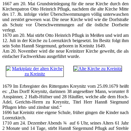
1667 am 20. Mai Grundsteinlegung für die neue Kirche durch den
Kirchenpatron Otto Heinrich Pflugk, nachdem die alte Kirche Mitte
des 17. Jh. infolge vieler Überschwemmungen völlig unterwaschen
und zerstört gewesen war. Die neue Kirche wird wie die Dorfstraße
als Schutz vor Überschwemmungen auf die östliche Dorfseite
verlegt.
1670 am 20. Mai stirbt Otto Heinrich Pflugk in Meißen und wird am
12. Juli in der Kirche zu Lorenzkirch beigesetzt. Im Besitz folgt ihm
sein Sohn Hannß Siegemund, geboren in Kreinitz 1649.
Am 20. November wird die neue Kreinitzer Kirche geweiht, die als
einfacher Fachwerkbau ausgeführt wurde.
1679 Im Erbregister des Rittergutes Kreynitz vom 25.09.1679 heißt
es: „Das Dorff Kreynitz, darinnen 38 angeseßner Mann, worunter 8
Anspänner, 2 Halb-Hüfner und 28 Häußler, welche alle dem Hoch-
Adel, Gerichts-Herrn zu Kreynitz, Titel Herr Hannß Siegmund
Pflugen lehn- und zinsbar sind.“
1696 hat Kreinitz eine eigene Schule, früher gingen die Kinder nach
Lorenzkirch.
1710 am 24. Dezember Abends ¾ auf 6 Uhr, seines Alters 61 Jahr
2 Monate und 14 Tage, stirbt Hannß Siegemund Pflugk auf Strehle