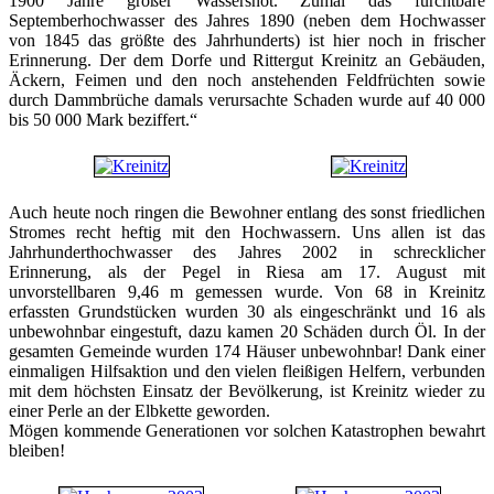
1900 Jahre großer Wassersnot. Zumal das furchtbare
Septemberhochwasser des Jahres 1890 (neben dem Hochwasser
von 1845 das größte des Jahrhunderts) ist hier noch in frischer
Erinnerung. Der dem Dorfe und Rittergut Kreinitz an Gebäuden,
Äckern, Feimen und den noch anstehenden Feldfrüchten sowie
durch Dammbrüche damals verursachte Schaden wurde auf 40 000
bis 50 000 Mark beziffert.“
Auch heute noch ringen die Bewohner entlang des sonst friedlichen
Stromes recht heftig mit den Hochwassern. Uns allen ist das
Jahrhunderthochwasser des Jahres 2002 in schrecklicher
Erinnerung, als der Pegel in Riesa am 17. August mit
unvorstellbaren 9,46 m gemessen wurde. Von 68 in Kreinitz
erfassten Grundstücken wurden 30 als eingeschränkt und 16 als
unbewohnbar eingestuft, dazu kamen 20 Schäden durch Öl. In der
gesamten Gemeinde wurden 174 Häuser unbewohnbar! Dank einer
einmaligen Hilfsaktion und den vielen fleißigen Helfern, verbunden
mit dem höchsten Einsatz der Bevölkerung, ist Kreinitz wieder zu
einer Perle an der Elbkette geworden.
Mögen kommende Generationen vor solchen Katastrophen bewahrt
bleiben!