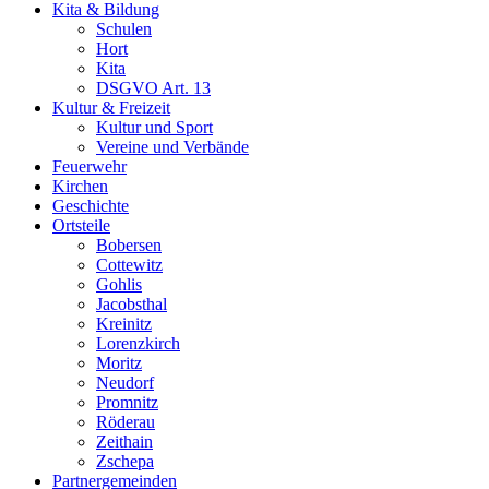
Kita & Bildung
Schulen
Hort
Kita
DSGVO Art. 13
Kultur & Freizeit
Kultur und Sport
Vereine und Verbände
Feuerwehr
Kirchen
Geschichte
Ortsteile
Bobersen
Cottewitz
Gohlis
Jacobsthal
Kreinitz
Lorenzkirch
Moritz
Neudorf
Promnitz
Röderau
Zeithain
Zschepa
Partnergemeinden