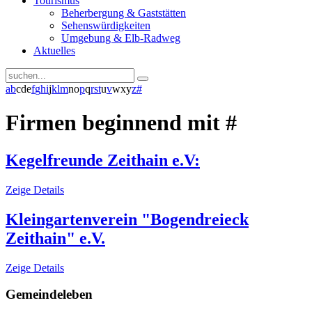
Tourismus
Beherbergung & Gaststätten
Sehenswürdigkeiten
Umgebung & Elb-Radweg
Aktuelles
a
b
c
d
e
f
g
h
i
j
k
l
m
n
o
p
q
r
s
t
u
v
w
x
y
z
#
Firmen beginnend mit #
Kegelfreunde Zeithain e.V:
Zeige Details
Kleingartenverein "Bogendreieck
Zeithain" e.V.
Zeige Details
Gemeindeleben