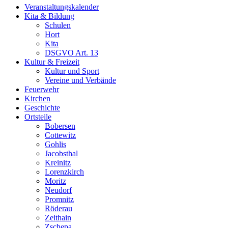
Veranstaltungskalender
Kita & Bildung
Schulen
Hort
Kita
DSGVO Art. 13
Kultur & Freizeit
Kultur und Sport
Vereine und Verbände
Feuerwehr
Kirchen
Geschichte
Ortsteile
Bobersen
Cottewitz
Gohlis
Jacobsthal
Kreinitz
Lorenzkirch
Moritz
Neudorf
Promnitz
Röderau
Zeithain
Zschepa