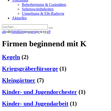
Tourismus
Beherbergung & Gaststätten
Sehenswürdigkeiten
Umgebung & Elb-Radweg
Aktuelles
a
b
c
d
e
f
g
h
i
j
k
l
m
n
o
p
q
r
s
t
u
v
w
x
y
z
#
Firmen beginnend mit K
Kegeln
(2)
Kriegsgräberfürsorge
(1)
Kleingärtner
(7)
Kinder- und Jugendorchester
(1)
Kinder- und Jugendarbeit
(1)