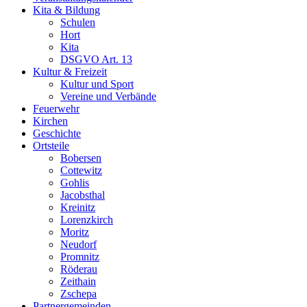
Kita & Bildung
Schulen
Hort
Kita
DSGVO Art. 13
Kultur & Freizeit
Kultur und Sport
Vereine und Verbände
Feuerwehr
Kirchen
Geschichte
Ortsteile
Bobersen
Cottewitz
Gohlis
Jacobsthal
Kreinitz
Lorenzkirch
Moritz
Neudorf
Promnitz
Röderau
Zeithain
Zschepa
Partnergemeinden